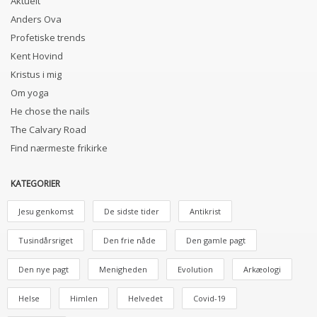
Aktuelt
Anders Ova
Profetiske trends
Kent Hovind
Kristus i mig
Om yoga
He chose the nails
The Calvary Road
Find nærmeste frikirke
KATEGORIER
Jesu genkomst
De sidste tider
Antikrist
Tusindårsriget
Den frie nåde
Den gamle pagt
Den nye pagt
Menigheden
Evolution
Arkæologi
Helse
Himlen
Helvedet
Covid-19