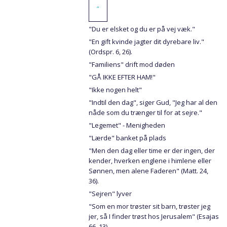
”
"Du er elsket og du er på vej væk."
"En gift kvinde jagter dit dyrebare liv."
(Ordspr. 6, 26).
"Familiens" drift mod døden
"GÅ IKKE EFTER HAM!"
"Ikke nogen helt"
"Indtil den dag", siger Gud, "Jeg har al den
nåde som du trænger til for at sejre."
"Legemet" - Menigheden
"Lærde" banket på plads
"Men den dag eller time er der ingen, der
kender, hverken englene i himlene eller
Sønnen, men alene Faderen" (Matt. 24,
36).
"Sejren" lyver
"Som en mor trøster sit barn, trøster jeg
jer, så I finder trøst hos Jerusalem" (Esajas
66, 13).