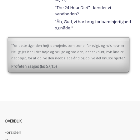
"The 24-Hour Diet" - kender vi
sandheden?
"Åh, Gud, vi har brug for barmhjertighed
og nåde."
“For dette siger den højt ophøjede, som troner for evigt, og hvis navn er
Hellig: Jeg bor i det høje og hellige og hos den, der er knust, hvis ånd er
nedbøjet, for at oplive den nedbøjede ånd og oplive det knuste hjerte."
Profeten Esajas (Es 57,15)
OVERBLIK
Forsiden