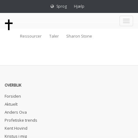
Sprog
Hjælp
Toggl
Ressourcer
Taler
Sharon Stone
naviga
OVERBLIK
Forsiden
Aktuelt
Anders Ova
Profetiske trends
Kent Hovind
Kristus i mig