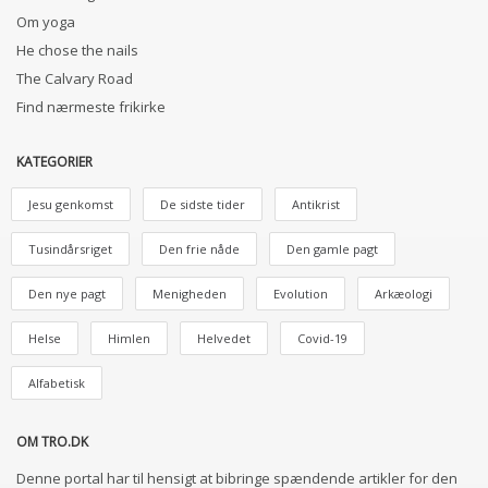
Om yoga
He chose the nails
The Calvary Road
Find nærmeste frikirke
KATEGORIER
Jesu genkomst
De sidste tider
Antikrist
Tusindårsriget
Den frie nåde
Den gamle pagt
Den nye pagt
Menigheden
Evolution
Arkæologi
Helse
Himlen
Helvedet
Covid-19
Alfabetisk
OM TRO.DK
Denne portal har til hensigt at bibringe spændende artikler for den