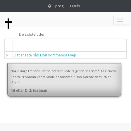
Sprog
Hjælp
Toggl
De sidste tider
naviga
Titel
Det eneste håb i det kommende uvejr
Nogle unge Frelsens Hær soldater stillede følgende spørgsmål til General
Booth: "Hvordan kan vi vinde de fortabte?" Han svarede dem: "Med
tårer!"
frit efter Dick Eastman