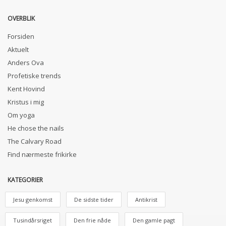
OVERBLIK
Forsiden
Aktuelt
Anders Ova
Profetiske trends
Kent Hovind
Kristus i mig
Om yoga
He chose the nails
The Calvary Road
Find nærmeste frikirke
KATEGORIER
Jesu genkomst
De sidste tider
Antikrist
Tusindårsriget
Den frie nåde
Den gamle pagt