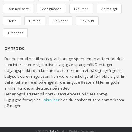
Den nye pagt
Menigheden
Evolution
Arkæologi
Helse
Himlen
Helvedet
Covid-19
Alfabetisk
OM TRO.DK
Denne portal har til hensigt at bibringe spændende artikler for den
som interesserer sig for livets vigtigste spørgsmål. Den tager
udgangspunkt i den kristne trosverden, men vil på sigt også gerne
belyse trosretninger, som kan være vanskelige at forholde sig til. En
del af teksterne er på engelsk, da langt de fleste artikler er gode
artikler fundet andetsteds på nettet.
Der er også artikler på norsk, samt enkelte på flere sprog.
Rigtig god fornøjelse -
skriv her
hvis du ønsker at gøre opmærksom
på noget!
2017 ©
data4u
. ALL Rights Reserved.