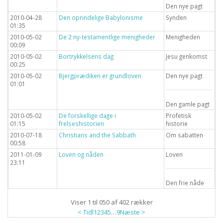
Den nye pagt
2010-04-28
Den oprindelige Babylonisme
Synden
01:35
2010-05-02
De 2 ny-testamentlige menigheder
Menigheden
00:09
2010-05-02
Bortrykkelsens dag
Jesu genkomst
00:25
2010-05-02
Bjergprædiken er grundloven
Den nye pagt
01:01
Den gamle pagt
2010-05-02
De forskellige dage i
Profetisk
01:15
frelseshistorien
historie
2010-07-18
Christians and the Sabbath
Om sabatten
00:58
2011-01-09
Loven og nåden
Loven
23:11
Den frie nåde
Viser 1 til 050 af 402 rækker
< Tidl
1
2
3
4
5
…
9
Næste >