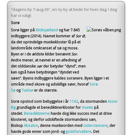
"dagens by 7-aug-26", en ny by at bede for hver dag. I dag
har vi valgt:
Sorø
Sorø
ligger på
Midtsjælland
og har 7.845
indbyggere (2014)
. Navnet kommer af
Sor Ø
,
da det oprindelige munkekloster lå på et
landområde omkranset af sø og mose.
Byen er i de ældste kilder benævnt
Sor
.
Andre mener, at navnet er en afledning af
det olddanske
sør
der betyder "dynd", men
kan også have betydningen "dyndet ved
søen". Byens indbyggere kaldes soranere. Byen ligger i et
område med skove og adskillige søer, hvoraf
Sorø
Sø
og
Tuelsø
er de største.
Sorø opstod som bebyggelse i år
1142
, da stormanden
Asser
Rig
grundlagde et benediktinerkloster for
munke
på
stedet.
Benediktinerne
havde dog ikke succes med at drive
klosteret, og derfor udskiftede stormandens søn,
Biskop
Absalon
, denne munkeorden med
cisterciensere
, der
havde gode evner som jord- og
godsforvaltere
. Det