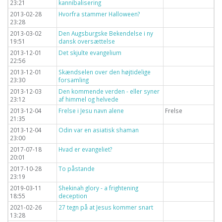
23:21
kannibalisering
2013-02-28
Hvorfra stammer Halloween?
23:28
2013-03-02
Den Augsburgske Bekendelse i ny
19:51
dansk oversættelse
2013-12-01
Det skjulte evangelium
22:56
2013-12-01
Skændselen over den højtidelige
23:30
forsamling
2013-12-03
Den kommende verden - eller syner
23:12
af himmel og helvede
2013-12-04
Frelse i Jesu navn alene
Frelse
21:35
2013-12-04
Odin var en asiatisk shaman
23:00
2017-07-18
Hvad er evangeliet?
20:01
2017-10-28
To påstande
23:19
2019-03-11
Shekinah glory - a frightening
18:55
deception
2021-02-26
27 tegn på at Jesus kommer snart
13:28