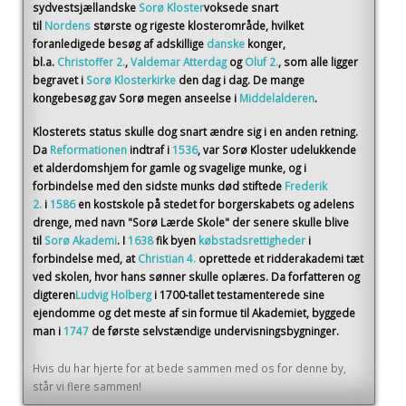
sydvestsjællandske
Sorø Kloster
voksede snart
til
Nordens
største og rigeste klosterområde, hvilket
foranledigede besøg af adskillige
danske
konger,
bl.a.
Christoffer 2.
,
Valdemar Atterdag
og
Oluf 2.
, som alle ligger
begravet i
Sorø Klosterkirke
den dag i dag. De mange
kongebesøg gav Sorø megen anseelse i
Middelalderen
.
Klosterets status skulle dog snart ændre sig i en anden retning.
Da
Reformationen
indtraf i
1536
, var Sorø Kloster udelukkende
et alderdomshjem for gamle og svagelige munke, og i
forbindelse med den sidste munks død stiftede
Frederik
2.
i
1586
en kostskole på stedet for borgerskabets og adelens
drenge, med navn "Sorø Lærde Skole" der senere skulle blive
til
Sorø Akademi
. I
1638
fik byen
købstadsrettigheder
i
forbindelse med, at
Christian 4.
oprettede et ridderakademi tæt
ved skolen, hvor hans sønner skulle oplæres. Da forfatteren og
digteren
Ludvig Holberg
i 1700-tallet testamenterede sine
ejendomme og det meste af sin formue til Akademiet, byggede
man i
1747
de første selvstændige undervisningsbygninger.
Hvis du har hjerte for at bede sammen med os for denne by,
står vi flere sammen!