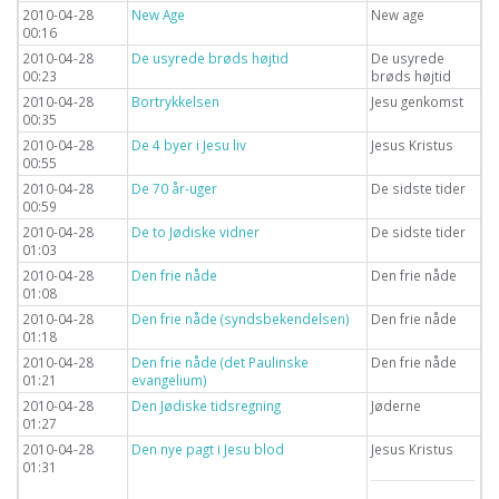
2010-04-28
New Age
New age
00:16
2010-04-28
De usyrede brøds højtid
De usyrede
00:23
brøds højtid
2010-04-28
Bortrykkelsen
Jesu genkomst
00:35
2010-04-28
De 4 byer i Jesu liv
Jesus Kristus
00:55
2010-04-28
De 70 år-uger
De sidste tider
00:59
2010-04-28
De to Jødiske vidner
De sidste tider
01:03
2010-04-28
Den frie nåde
Den frie nåde
01:08
2010-04-28
Den frie nåde (syndsbekendelsen)
Den frie nåde
01:18
2010-04-28
Den frie nåde (det Paulinske
Den frie nåde
01:21
evangelium)
2010-04-28
Den Jødiske tidsregning
Jøderne
01:27
2010-04-28
Den nye pagt i Jesu blod
Jesus Kristus
01:31