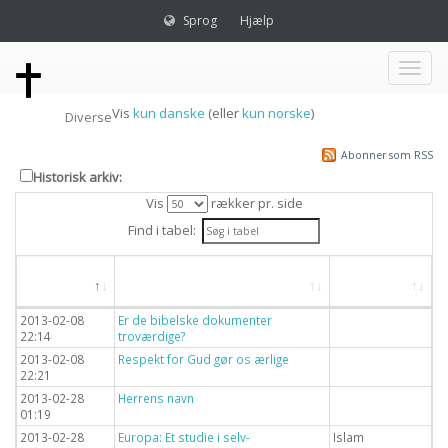
Sprog
Hjælp
Toggl
Vis
kun danske
(eller
kun norske
)
Diverse
naviga
Abonner som RSS
Historisk arkiv:
Vis
rækker pr. side
Find i tabel:
Dato
Overskrift
Emne
2013-02-08
Er de bibelske dokumenter
22:14
troværdige?
2013-02-08
Respekt for Gud gør os ærlige
22:21
2013-02-28
Herrens navn
01:19
2013-02-28
Europa: Et studie i selv-
Islam