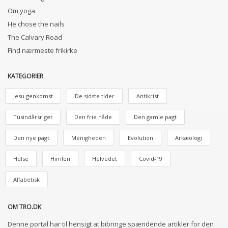
Om yoga
He chose the nails
The Calvary Road
Find nærmeste frikirke
KATEGORIER
Jesu genkomst
De sidste tider
Antikrist
Tusindårsriget
Den frie nåde
Den gamle pagt
Den nye pagt
Menigheden
Evolution
Arkæologi
Helse
Himlen
Helvedet
Covid-19
Alfabetisk
OM TRO.DK
Denne portal har til hensigt at bibringe spændende artikler for den